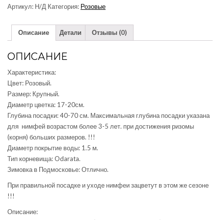
Артикул:
Н/Д
Категория:
Розовые
НИМФЕЯ
MAYLA
Описание
Детали
Отзывы (0)
(КУПИТЬ
КУВШИНКУ,ВОДЯНУЮ
ЛИЛИЮ
ОПИСАНИЕ
МАЙЛА)
Характеристика:
Цвет: Розовый.
Размер: Крупный.
Диаметр цветка: 17-20см.
Глубина посадки: 40-70 см. Максимальная глубина посадки указана
для нимфей возрастом более 3-5 лет. при достижения ризомы
(корня) больших размеров. !!!
Диаметр покрытие воды: 1.5 м.
Тип корневища: Odarata.
Зимовка в Подмосковье: Отлично.
При правильной посадке и уходе нимфеи зацветут в этом же сезоне
!!!
Описание: