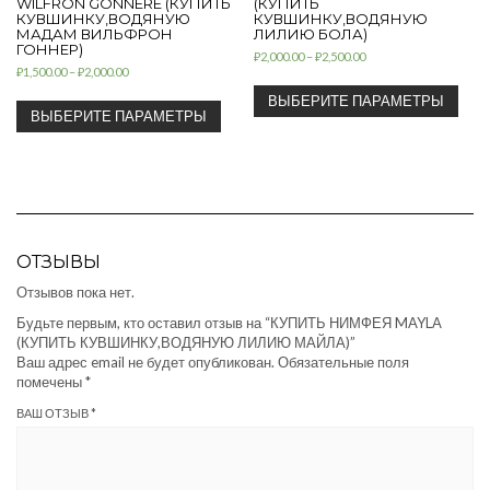
WILFRON GONNERE (КУПИТЬ
(КУПИТЬ
КУВШИНКУ,ВОДЯНУЮ
КУВШИНКУ,ВОДЯНУЮ
МАДАМ ВИЛЬФРОН
ЛИЛИЮ БОЛА)
ГОННЕР)
₽
2,000.00
–
₽
2,500.00
₽
1,500.00
–
₽
2,000.00
ВЫБЕРИТЕ ПАРАМЕТРЫ
ВЫБЕРИТЕ ПАРАМЕТРЫ
ОТЗЫВЫ
Отзывов пока нет.
Будьте первым, кто оставил отзыв на “КУПИТЬ НИМФЕЯ MAYLA
(КУПИТЬ КУВШИНКУ,ВОДЯНУЮ ЛИЛИЮ МАЙЛА)”
Ваш адрес email не будет опубликован.
Обязательные поля
помечены
*
ВАШ ОТЗЫВ
*