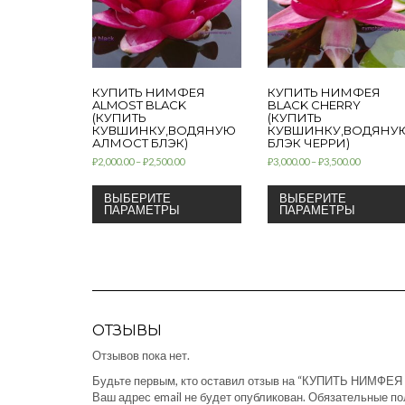
КУПИТЬ НИМФЕЯ
КУПИТЬ НИМФЕЯ
ALMOST BLACK
BLACK CHERRY
(КУПИТЬ
(КУПИТЬ
КУВШИНКУ,ВОДЯНУЮ
КУВШИНКУ,ВОДЯНУ
АЛМОСТ БЛЭК)
БЛЭК ЧЕРРИ)
₽
2,000.00
–
₽
2,500.00
₽
3,000.00
–
₽
3,500.00
ВЫБЕРИТЕ
ВЫБЕРИТЕ
ПАРАМЕТРЫ
ПАРАМЕТРЫ
ОТЗЫВЫ
Отзывов пока нет.
Будьте первым, кто оставил отзыв на “КУПИТЬ НИМФЕЯ
Ваш адрес email не будет опубликован.
Обязательные п