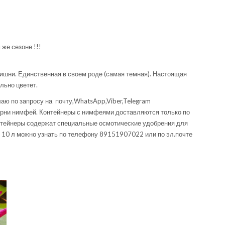
же сезоне !!!
ишни. Единственная в своем роде (самая темная). Настоящая
льно цветет.
аю по запросу на почту,WhatsApp,Viber,Telegram
рни нимфей. Контейнеры с нимфеями доставляются только по
нтейнеры содержат специальные осмотические удобрения для
т 10 л можно узнать по телефону 89151907022 или по эл.почте