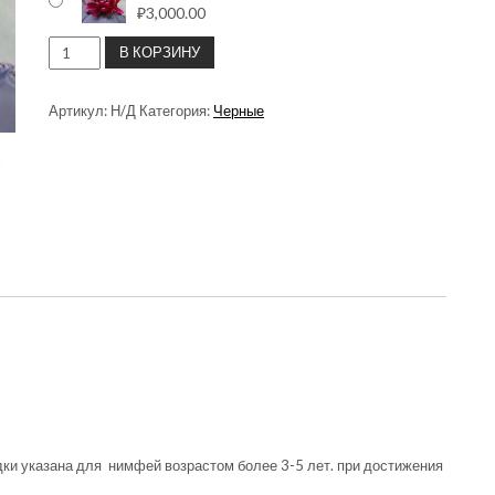
₽
3,000.00
КОЛИЧЕСТВО
В КОРЗИНУ
ТОВАРА
КУПИТЬ
Артикул:
Н/Д
Категория:
Черные
НИМФЕЯ
BLACK
PRINCESS
(КУПИТЬ
КУВШИНКУ,ВОДЯНУЮ
БЛЭК
ПРИНЦЕСС)
дки указана для нимфей возрастом более 3-5 лет. при достижения