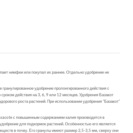
упает нимфеи или покупал их раннее. Отдельно удобрение не
ое гранулированное удобрение пролонгированного действия с
роком действия на 3, 6, 9 или 12 месяцев. Удобрения Базакот
дорового роста растений. При использовании удобрения “Базакот”
asacote с повышенным содержанием калия производится в
удобрение для подкормок растений. Особенностью его является
ществ в почву. Его гранулы имеют размер 2,5-3,5 мм, сверху они