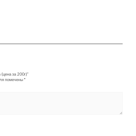
 (цена за 200г)”
оля помечены
*