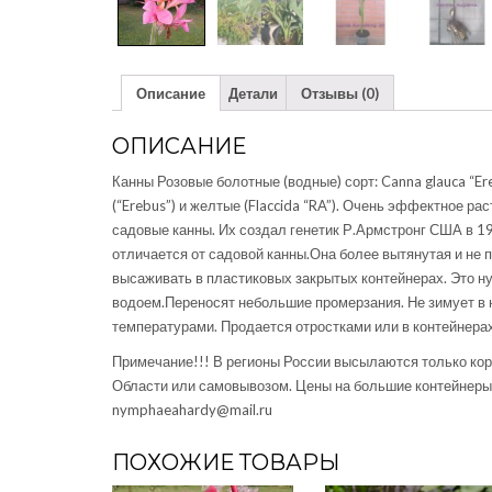
Описание
Детали
Отзывы (0)
ОПИСАНИЕ
Канны Розовые болотные (водные) сорт: Canna glauca “Ere
(“Erebus”) и желтые (Flaccida “RA”). Очень эффектное р
садовые канны. Их создал генетик Р.Армстронг США в 19
отличается от садовой канны.Она более вытянутая и не 
высаживать в пластиковых закрытых контейнерах. Это н
водоем.Переносят небольшие промерзания. Не зимует в
температурами. Продается отростками или в контейнерах
Примечание!!! В регионы России высылаются только кор
Области или самовывозом. Цены на большие контейнеры 
nymphaeahardy@mail.ru
ПОХОЖИЕ ТОВАРЫ